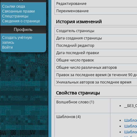
Редактирование
Ссылки сюда
Переименование
Связанные правки
Спецстраницы
История изменений
Сведения о странице
Профиль
Создатель страницы
Создать учётную
Дата создания страницы
запись
Последний редактор
Войти
Дата последней правки
Общее число правок
Общее число различных авторов
Правок за последнее время (в течение 90 д
Уникальных авторов за последнее время
Свойства страницы
Волшебное слово (1)
__БЕЗ
Шаблонов (4)
Шабло
Шабло
Шабло