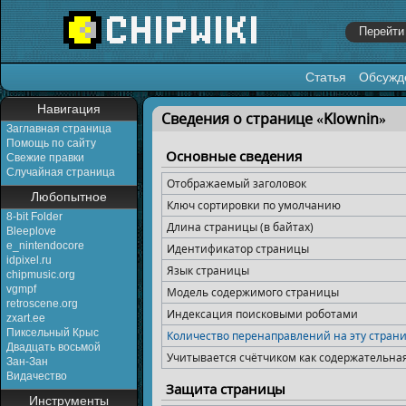
Статья
Обсужд
Перейти к:
навигация
,
поиск
Навигация
Сведения о странице «Klownin»
Заглавная страница
Помощь по сайту
Основные сведения
Свежие правки
Случайная страница
Отображаемый заголовок
Любопытное
Ключ сортировки по умолчанию
8-bit Folder
Длина страницы (в байтах)
Bleeplove
e_nintendocore
Идентификатор страницы
idpixel.ru
Язык страницы
chipmusic.org
vgmpf
Модель содержимого страницы
retroscene.org
Индексация поисковыми роботами
zxart.ee
Пиксельный Крыс
Количество перенаправлений на эту стран
Двадцать восьмой
Учитывается счётчиком как содержательна
Зан-Зан
Видачество
Защита страницы
Инструменты