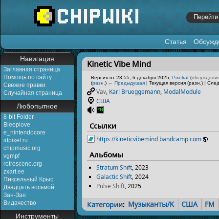
Статья
Обсужд
Перейти к:
навигация
,
поиск
Навигация
Kinetic Vibe Mind
Заглавная страница
Помощь по сайту
Версия от 23:55, 6 декабря 2025;
Pixelrat
(
обсуждени
(
разн.
)
← Предыдущая
| Текущая версия (разн.) | Сле
Свежие правки
Vav
,
Karl Brueggemann
,
ModalModule
Случайная страница
США
Любопытное
8-bit Folder
Ссылки
Bleeplove
e_nintendocore
https://kineticvibemind.bandcamp.com
idpixel.ru
chipmusic.org
Альбомы
vgmpf
retroscene.org
Stratum Shift
, 2023
zxart.ee
Galactic Shift
, 2024
Пиксельный Крыс
Pulse Shift
, 2025
Двадцать восьмой
Зан-Зан
Видачество
Категории
:
Музыканты/K
США
FM
Инструменты