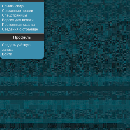
Ссылки сюда
Связанные правки
Спецстраницы
Версия для печати
Постоянная ссылка
Сведения о странице
Профиль
Создать учётную
запись
Войти