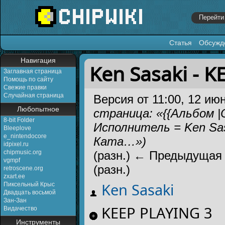
Статья
Обсужд
Перейти к:
навигация
,
поиск
Навигация
Ken Sasaki - 
Заглавная страница
Помощь по сайту
Свежие правки
Случайная страница
Версия от 11:00, 12 ию
Любопытное
страница: «{{Альбом |
8-bit Folder
Исполнитель = Ken Sas
Bleeplove
e_nintendocore
Ката…»)
idpixel.ru
chipmusic.org
(разн.) ← Предыдущая 
vgmpf
(разн.)
retroscene.org
zxart.ee
Ken Sasaki
Пиксельный Крыс
Двадцать восьмой
Зан-Зан
KEEP PLAYING 3
Видачество
Инструменты