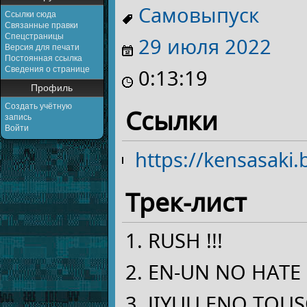
Самовыпуск
Ссылки сюда
Связанные правки
Спецстраницы
29 июля
2022
Версия для печати
Постоянная ссылка
Сведения о странице
0:13:19
Профиль
Создать учётную
Ссылки
запись
Войти
https://kensasak
Трек-лист
RUSH !!!
EN-UN NO HATE（
JIYUU ENO TOUS