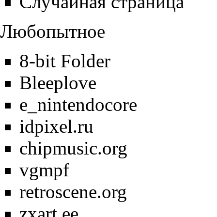
Случайная страница
Любопытное
8-bit Folder
Bleeplove
e_nintendocore
idpixel.ru
chipmusic.org
vgmpf
retroscene.org
zxart.ee