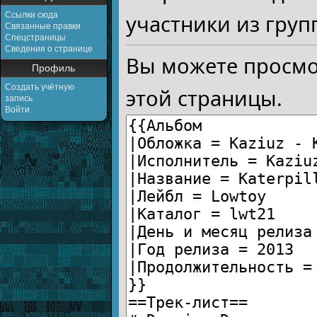
Ссылки сюда
участники из груп
Связанные правки
Спецстраницы
Сведения о странице
Вы можете просмо
Профиль
Создать учётную
этой страницы.
запись
Войти