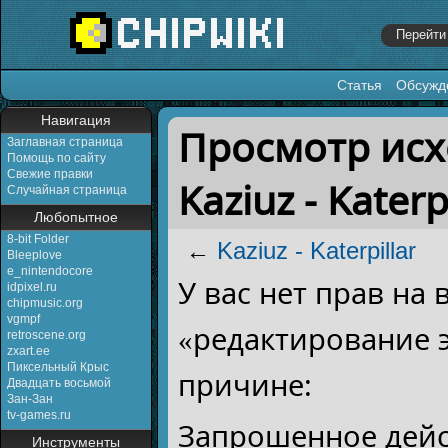
Статья
Обсужд
Перейти к:
навигация
,
поиск
Навигация
Просмотр исх
Заглавная страница
Помощь по сайту
Свежие правки
Kaziuz - Katerp
Случайная страница
Любопытное
8-bit Folder
←
Kaziuz - Katerpillar
Bleeplove
e_nintendocore
У вас нет прав на
idpixel.ru
chipmusic.org
vgmpf
«редактирование 
retroscene.org
zxart.ee
Пиксельный Крыс
причине:
Двадцать восьмой
Зан-Зан
tv-games.ru
Запрошенное дейс
Инструменты