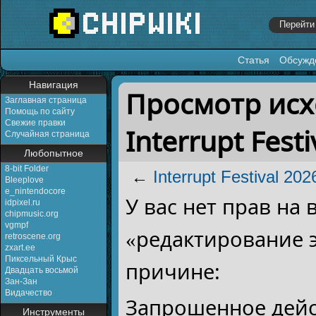
Статья
Обсужд
Перейти к:
навигация
,
поиск
Навигация
Просмотр исх
Заглавная страница
Помощь по сайту
Свежие правки
Interrupt Festi
Случайная страница
Любопытное
8-bit Folder
←
Interrupt Festival 202
Bleeplove
e_nintendocore
У вас нет прав на
idpixel.ru
chipmusic.org
vgmpf
«редактирование 
retroscene.org
zxart.ee
Пиксельный Крыс
причине:
Двадцать восьмой
Зан-Зан
Видачество
Запрошенное дейс
Инструменты