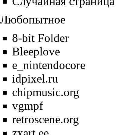
Случайная страница
Любопытное
8-bit Folder
Bleeplove
e_nintendocore
idpixel.ru
chipmusic.org
vgmpf
retroscene.org
zxart.ee