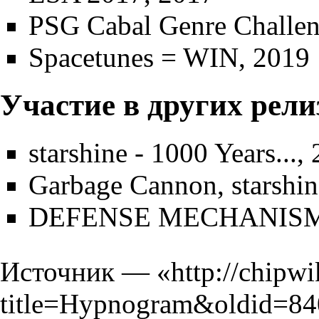
PSG Cabal Genre Challe
Spacetunes = WIN
, 2019
Участие в других рели
starshine - 1000 Years...
,
Garbage Cannon, starshin
DEFENSE MECHANISM
Источник — «
http://chipwi
title=Hypnogram&oldid=8