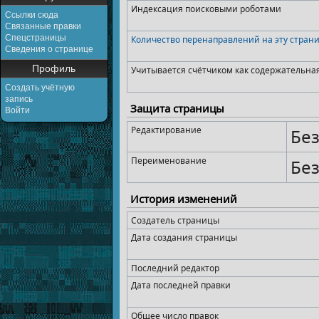
Индексация поисковыми роботами
Ссылки сюда
Связанные правки
Спецстраницы
Количество перенаправлений на эту стран
Сведения о странице
Профиль
Учитывается счётчиком как содержательна
Создать учётную
запись
Защита страницы
Войти
Редактирование
Без
Переименование
Без
История изменений
Создатель страницы
Дата создания страницы
Последний редактор
Дата последней правки
Общее число правок