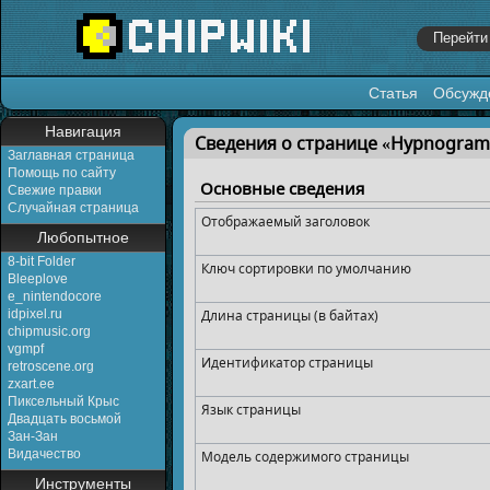
Статья
Обсужд
Перейти к:
навигация
,
поиск
Навигация
Сведения о странице «Hypnogram
Заглавная страница
Помощь по сайту
Основные сведения
Свежие правки
Случайная страница
Отображаемый заголовок
Любопытное
8-bit Folder
Ключ сортировки по умолчанию
Bleeplove
e_nintendocore
idpixel.ru
Длина страницы (в байтах)
chipmusic.org
vgmpf
Идентификатор страницы
retroscene.org
zxart.ee
Пиксельный Крыс
Язык страницы
Двадцать восьмой
Зан-Зан
Видачество
Модель содержимого страницы
Инструменты