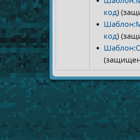
Шаблон:М
код
) (за
Шаблон:М
код
) (за
Шаблон:
(защищен