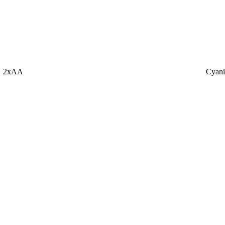
2xAA
Cyani