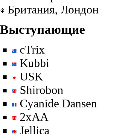
Британия, Лондон
Выступающие
cTrix
Kubbi
USK
Shirobon
Cyanide Dansen
2xAA
Jellica