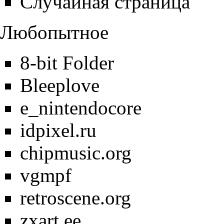
Случайная страница
Любопытное
8-bit Folder
Bleeplove
e_nintendocore
idpixel.ru
chipmusic.org
vgmpf
retroscene.org
zxart.ee