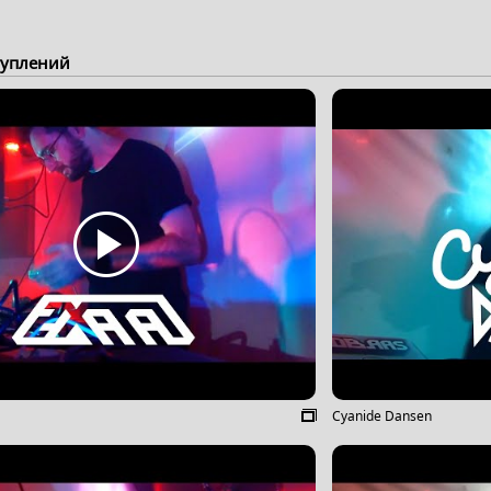
туплений
Cyanide Dansen