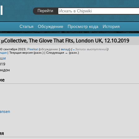
Статья
Обсуждение
Просмотр кода
История
я
,
поиск
μCollective, The Glove That Fits, London UK, 12.10.2019
30 сентября 2023;
Pixelrat
(
обсуждение
|
вклад
)
(
→
Записи выступлений
)
ущая
| Текущая версия (разн.) | Следующая → (разн.)
иши
019
ондон
ие
ansen
ия