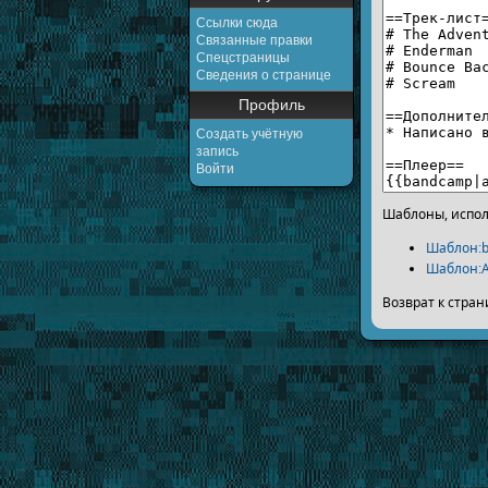
Ссылки сюда
Связанные правки
Спецстраницы
Сведения о странице
Профиль
Создать учётную
запись
Войти
Шаблоны, испол
Шаблон:
Шаблон:
Возврат к стра