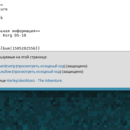
ьзуемые на этой странице:
bandcamp
(
просмотреть исходный код
) (защищено)
Альбом
(
просмотреть исходный код
) (защищено)
нице
HarleyLikesMusic - The Adventure
.