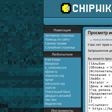
Перейти к:
навигаци
Навигация
Просмотр ис
Заглавная страница
Помощь по сайту
←
HarleyLikesMusi
Свежие правки
У вас нет прав
Случайная страница
Запрошенное де
Любопытное
Вы можете прос
8-bit Folder
Bleeplove
e_nintendocore
idpixel.ru
chipmusic.org
vgmpf
retroscene.org
zxart.ee
Пиксельный Крыс
Двадцать восьмой
Зан-Зан
Видачество
Инструменты