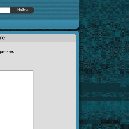
re
причине: