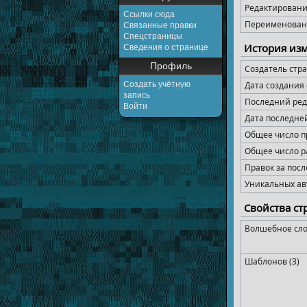
Редактирован
Ссылки сюда
Переименован
Связанные правки
Спецстраницы
История из
Сведения о странице
Профиль
Создатель стр
Создать учётную
Дата создания
запись
Последний ред
Войти
Дата последне
Общее число п
Общее число р
Правок за посл
Уникальных ав
Свойства с
Волшебное сло
Шаблонов (3)