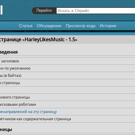
Статья
Обсуждение
Просмотр кода
История
я
,
поиск
транице «HarleyLikesMusic - 1​.​5»
ведения
заголовок
ки по умолчанию
 (в байтах)
р страницы
жимого страницы
оисковыми роботами
ренаправлений на эту страницу
чётчиком как содержательная страница
аницы