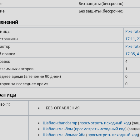
ие
Без защиты (бессрочно)
ие
Без защиты (бессрочно)
менений
аницы
Pixelrat
 страницы
17:11, 
актор
Pixelrat
й правки
17:35, 
равок
4
азличных авторов
1
еднее время (в течение 90 дней)
0
торов за последнее время
0
траницы
во (1)
__БЕЗ_ОГЛАВЛЕНИЯ__
Шаблон:bandcamp
(
просмотреть исходный код
) (з
Шаблон:Альбом
(
просмотреть исходный код
) (защи
Шаблон:Альбом/лейбл
(
просмотреть исходный код
)