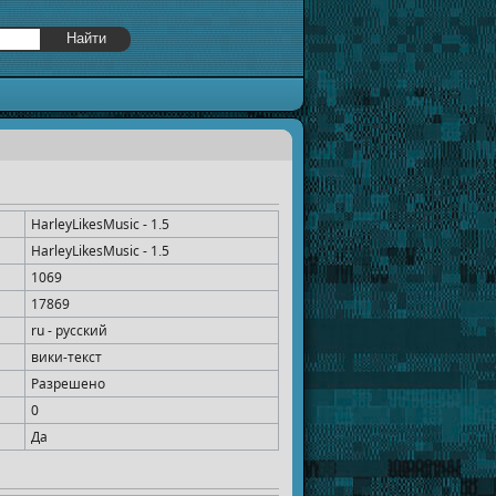
HarleyLikesMusic - 1​.​5
HarleyLikesMusic - 1​.​5
1069
17869
ru - русский
вики-текст
Разрешено
0
Да