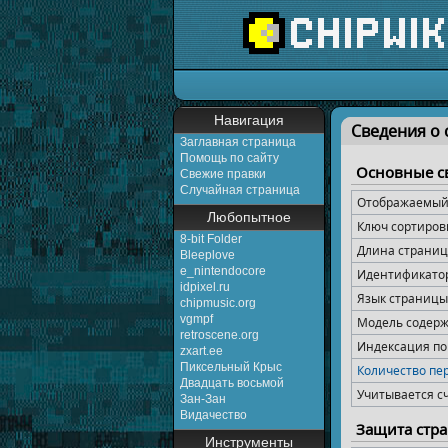
Перейти к:
навигаци
Навигация
Сведения о с
Заглавная страница
Помощь по сайту
Основные с
Свежие правки
Случайная страница
Отображаемый 
Любопытное
Ключ сортиров
8-bit Folder
Длина страницы
Bleeplove
e_nintendocore
Идентификато
idpixel.ru
Язык страницы
chipmusic.org
vgmpf
Модель содер
retroscene.org
Индексация п
zxart.ee
Пиксельный Крыс
Количество пе
Двадцать восьмой
Учитывается с
Зан-Зан
Видачество
Защита стр
Инструменты