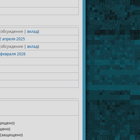
(
обсуждение
|
вклад
)
22 апреля 2025
(
обсуждение
|
вклад
)
4 февраля 2026
ащищено)
щено)
 (защищено)