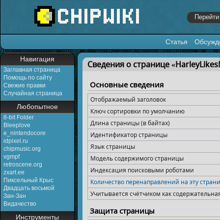
Статья
Обсужд
Перейти к:
навигация
,
поиск
Навигация
Сведения о странице «HarleyLikes
Заглавная страница
Помощь по сайту
Основные сведения
Свежие правки
Случайная страница
Отображаемый заголовок
Любопытное
Ключ сортировки по умолчанию
8-bit Folder
Длина страницы (в байтах)
Bleeplove
e_nintendocore
Идентификатор страницы
idpixel.ru
Язык страницы
chipmusic.org
vgmpf
Модель содержимого страницы
retroscene.org
Индексация поисковыми роботами
zxart.ee
Пиксельный Крыс
Количество перенаправлений на эту стран
Двадцать восьмой
Учитывается счётчиком как содержательна
Зан-Зан
Видачество
Защита страницы
Инструменты