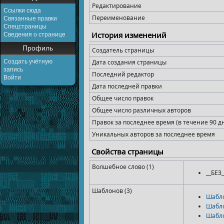
Редактирование
Ссылки сюда
Переименование
Связанные правки
Спецстраницы
История изменений
Сведения о странице
Профиль
Создатель страницы
Создать учётную
Дата создания страницы
запись
Последний редактор
Войти
Дата последней правки
Общее число правок
Общее число различных авторов
Правок за последнее время (в течение 90 д
Уникальных авторов за последнее время
Свойства страницы
Волшебное слово (1)
__БЕЗ
Шаблонов (3)
Шабл
Шабл
Шабло