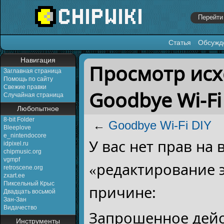
Статья
Обсужд
Перейти к:
навигация
,
поиск
Навигация
Просмотр исх
Заглавная страница
Помощь по сайту
Свежие правки
Goodbye Wi-Fi
Случайная страница
Любопытное
8-bit Folder
←
Goodbye Wi-Fi DIY
Bleeplove
e_nintendocore
У вас нет прав на
idpixel.ru
chipmusic.org
vgmpf
«редактирование 
retroscene.org
zxart.ee
Пиксельный Крыс
причине:
Двадцать восьмой
Зан-Зан
Видачество
Запрошенное дейс
Инструменты