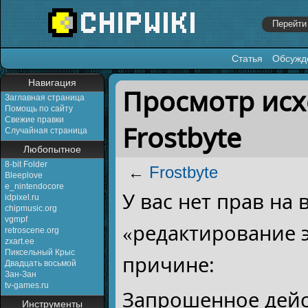
Статья
Обсужд
Перейти к:
навигация
,
поиск
Навигация
Просмотр исх
Заглавная страница
Помощь по сайту
Свежие правки
Frostbyte
Случайная страница
Любопытное
8-bit Folder
←
Frostbyte
Bleeplove
e_nintendocore
У вас нет прав на
idpixel.ru
chipmusic.org
vgmpf
«редактирование 
retroscene.org
zxart.ee
Пиксельный Крыс
причине:
Двадцать восьмой
Зан-Зан
tv-games.ru
Запрошенное дейс
Инструменты