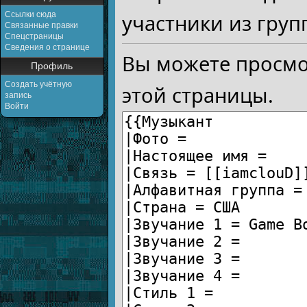
Ссылки сюда
участники из груп
Связанные правки
Спецстраницы
Сведения о странице
Вы можете просмо
Профиль
Создать учётную
этой страницы.
запись
Войти