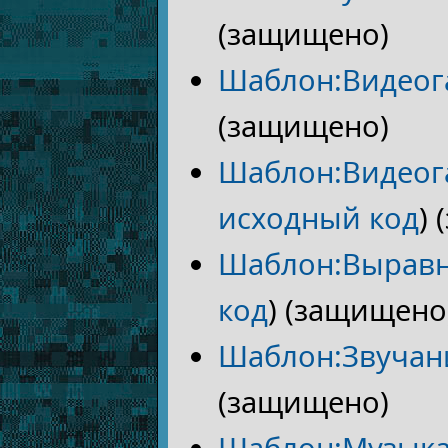
(защищено)
Шаблон:Видеог
(защищено)
Шаблон:Видеог
исходный код
)
Шаблон:Вырав
код
) (защищено
Шаблон:Звучан
(защищено)