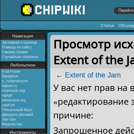
Статья
Обсужд
Перейти к:
навигация
,
поиск
Навигация
Просмотр исх
Заглавная страница
Помощь по сайту
Свежие правки
Extent of the 
Случайная страница
Любопытное
8-bit Folder
←
Extent of the Jam
Bleeplove
e_nintendocore
У вас нет прав на
idpixel.ru
chipmusic.org
vgmpf
«редактирование 
retroscene.org
zxart.ee
Пиксельный Крыс
причине:
Двадцать восьмой
Зан-Зан
Видачество
Запрошенное дейс
Инструменты