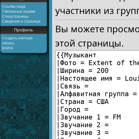
Ссылки сюда
участники из груп
Связанные правки
Спецстраницы
Сведения о странице
Вы можете просмо
Профиль
Создать учётную
этой страницы.
запись
Войти