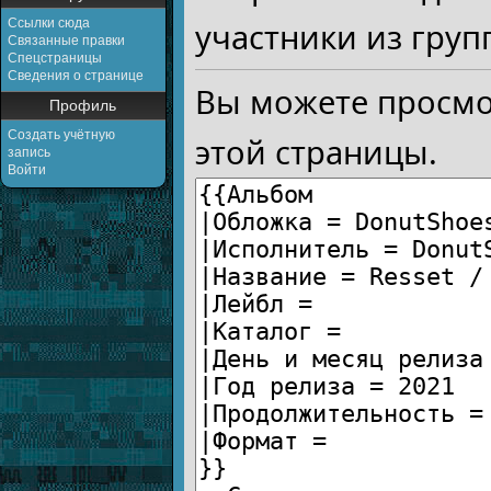
Ссылки сюда
участники из груп
Связанные правки
Спецстраницы
Сведения о странице
Вы можете просмо
Профиль
Создать учётную
этой страницы.
запись
Войти