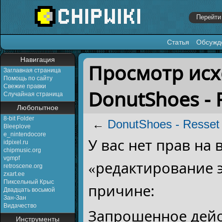
Статья
Обсужд
Перейти к:
навигация
,
поиск
Навигация
Просмотр исх
Заглавная страница
Помощь по сайту
Свежие правки
DonutShoes - R
Случайная страница
Любопытное
8-bit Folder
←
DonutShoes - Resset 
Bleeplove
e_nintendocore
У вас нет прав на
idpixel.ru
chipmusic.org
vgmpf
«редактирование 
retroscene.org
zxart.ee
Пиксельный Крыс
причине:
Двадцать восьмой
Зан-Зан
Видачество
Запрошенное дейс
Инструменты