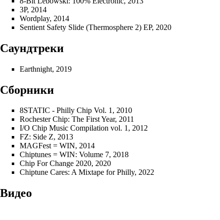
8-Bit Lebowski: 100% Electronic
, 2013
3P
, 2014
Wordplay
, 2014
Sentient Safety Slide (Thermosphere 2) EP
, 2020
Саундтреки
Earthnight
, 2019
Сборники
8STATIC - Philly Chip Vol. 1
, 2010
Rochester Chip: The First Year
, 2011
I/O Chip Music Compilation vol. 1
, 2012
FZ: Side Z
, 2013
MAGFest = WIN
, 2014
Chiptunes = WIN: Volume 7
, 2018
Chip For Change 2020
, 2020
Chiptune Cares: A Mixtape for Philly
, 2022
Видео