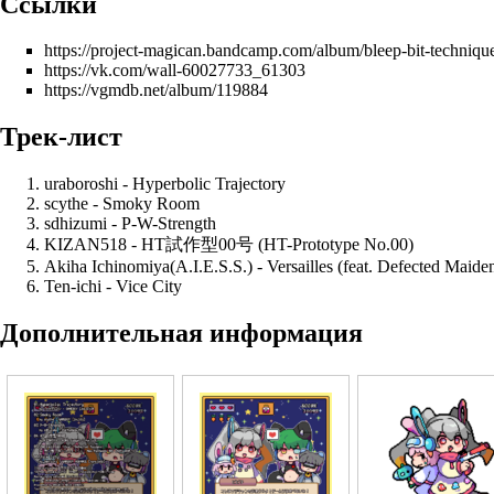
Ссылки
https://project-magican.bandcamp.com/album/bleep-bit-techniqu
https://vk.com/wall-60027733_61303
https://vgmdb.net/album/119884
Трек-лист
uraboroshi
- Hyperbolic Trajectory
scythe
- Smoky Room
sdhizumi
- P-W-Strength
KIZAN518
- HT試作型00号 (HT-Prototype No.00)
Akiha Ichinomiya(A.I.E.S.S.)
- Versailles (feat.
Defected Maide
Ten-ichi
- Vice City
Дополнительная информация