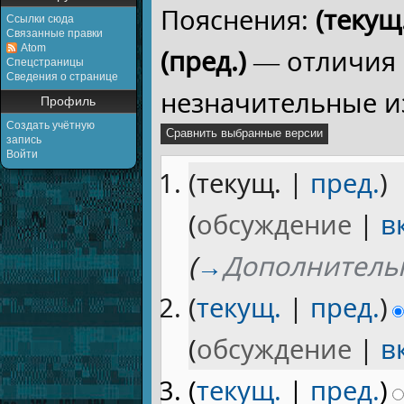
Пояснения:
(текущ.
Ссылки сюда
Связанные правки
Atom
(пред.)
— отличия 
Спецстраницы
Сведения о странице
незначительные и
Профиль
Создать учётную
запись
Войти
(текущ. |
пред.
)
(
обсуждение
|
в
(
→
Дополнитель
(
текущ.
|
пред.
)
(
обсуждение
|
в
(
текущ.
|
пред.
)