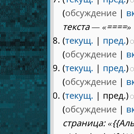
(
обсуждение
|
в
текста — «====» 
(
текущ.
|
пред.
)
(
обсуждение
|
в
(
текущ.
|
пред.
)
(
обсуждение
|
в
(
текущ.
| пред.)
(
обсуждение
|
в
страница: «{{Ал