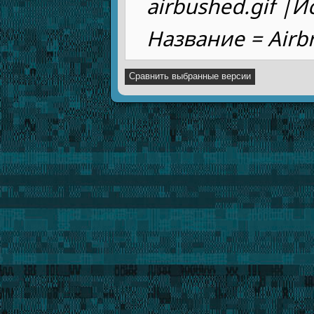
airbushed.gif |
Название = Airb