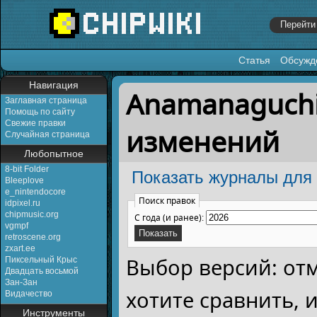
Статья
Обсужд
Перейти к:
навигация
,
поиск
Навигация
Anamanaguchi
Заглавная страница
Помощь по сайту
Свежие правки
изменений
Случайная страница
Любопытное
8-bit Folder
Показать журналы для 
Bleeplove
e_nintendocore
Поиск правок
idpixel.ru
chipmusic.org
С года (и ранее):
vgmpf
retroscene.org
zxart.ee
Выбор версий: от
Пиксельный Крыс
Двадцать восьмой
Зан-Зан
хотите сравнить,
Видачество
Инструменты