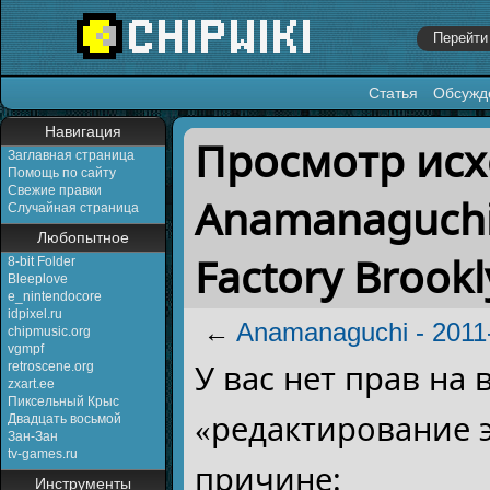
Статья
Обсужд
Перейти к:
навигация
,
поиск
Навигация
Просмотр исх
Заглавная страница
Помощь по сайту
Свежие правки
Anamanaguchi 
Случайная страница
Любопытное
Factory Brook
8-bit Folder
Bleeplove
e_nintendocore
idpixel.ru
←
Anamanaguchi - 2011-
chipmusic.org
vgmpf
У вас нет прав на
retroscene.org
zxart.ee
Пиксельный Крыс
«редактирование 
Двадцать восьмой
Зан-Зан
tv-games.ru
причине:
Инструменты