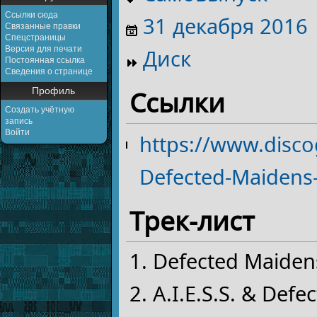
Ссылки сюда
31 декабря
2016
Связанные правки
Спецстраницы
Версия для печати
Диск
Постоянная ссылка
Сведения о странице
Профиль
Ссылки
Создать учётную
запись
Войти
https://www.disc
Defected-Maidens-
Трек-лист
Defected Maidens
A.I.E.S.S. & De