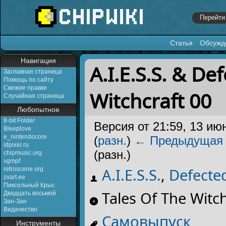
Статья
Обсужд
Перейти к:
навигация
,
поиск
Навигация
A.I.E.S.S. & De
Заглавная страница
Помощь по сайту
Свежие правки
Witchcraft 00
Случайная страница
Любопытное
8-bit Folder
Версия от 21:59, 13 ию
Bleeplove
e_nintendocore
(
разн.
)
← Предыдущая
idpixel.ru
(разн.)
chipmusic.org
vgmpf
A.I.E.S.S.
,
Defecte
retroscene.org
zxart.ee
Пиксельный Крыс
Tales Of The Witch
Двадцать восьмой
Зан-Зан
Видачество
Самовыпуск
Инструменты