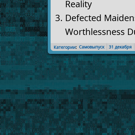
Reality
Defected Maidens
Worthlessness D
Категории
:
Самовыпуск
31 декабря