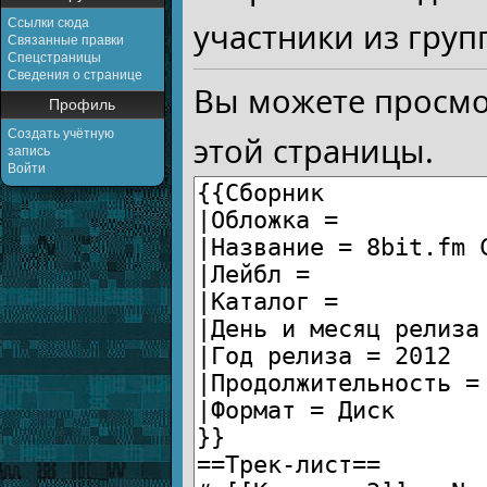
Ссылки сюда
участники из груп
Связанные правки
Спецстраницы
Сведения о странице
Вы можете просмо
Профиль
Создать учётную
этой страницы.
запись
Войти