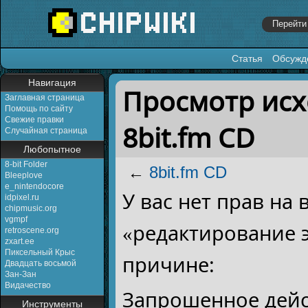
Статья
Обсужд
Перейти к:
навигация
,
поиск
Навигация
Просмотр исх
Заглавная страница
Помощь по сайту
Свежие правки
8bit.fm CD
Случайная страница
Любопытное
8-bit Folder
←
8bit.fm CD
Bleeplove
e_nintendocore
У вас нет прав на
idpixel.ru
chipmusic.org
vgmpf
«редактирование 
retroscene.org
zxart.ee
Пиксельный Крыс
причине:
Двадцать восьмой
Зан-Зан
Видачество
Запрошенное дейс
Инструменты