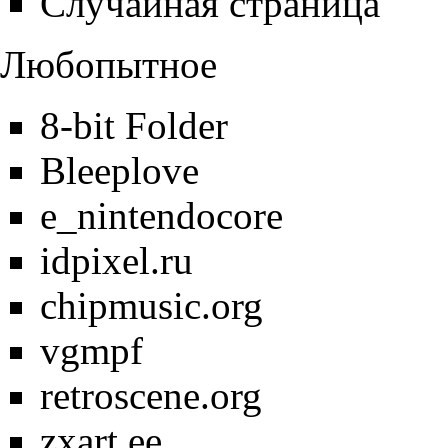
Случайная страница
Любопытное
8-bit Folder
Bleeplove
e_nintendocore
idpixel.ru
chipmusic.org
vgmpf
retroscene.org
zxart.ee