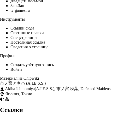
Двадцать восьмой
Зан-Зан
tv-games.ru
Инструменты
Ссылки сюда
Связанные правки
Спецстраницы
Постоянная ссылка
Сведения о странице
Профиль
Создать учётную запись
Войти
Материал из Chipwiki
市ノ宮アキハ (A.I.E.S.S.)
Akiha Ichinomiya(A.I.E.S.S.), 市ノ宮 秋葉, Defected Maidens
Япония
, Токио
Ссылки