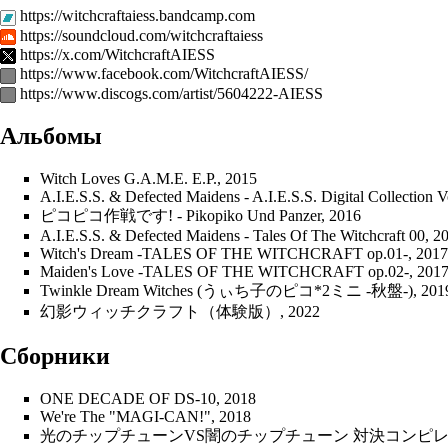
https://witchcraftaiess.bandcamp.com
https://soundcloud.com/witchcraftaiess
https://x.com/WitchcraftAIESS
https://www.facebook.com/WitchcraftAIESS/
https://www.discogs.com/artist/5604222-AIESS
Альбомы
Witch Loves G.A.M.E. E.P.
, 2015
A.I.E.S.S. & Defected Maidens - A.I.E.S.S. Digital Collection V
ピコピコ作戦です! - Pikopiko Und Panzer
, 2016
A.I.E.S.S. & Defected Maidens - Tales Of The Witchcraft 00
, 2
Witch's Dream -TALES OF THE WITCHCRAFT op.01-
, 2017
Maiden's Love -TALES OF THE WITCHCRAFT op.02-
, 201
Twinkle Dream Witches (うぃち子のピコ*2ミニ -秋盤-)
, 201
幻影ウィッチクラフト（体験版）
, 2022
Сборники
ONE DECADE OF DS-10
, 2018
We're The "MAGI-CAN!"
, 2018
光のチップチューンVS闇のチップチューン 対決コンピ