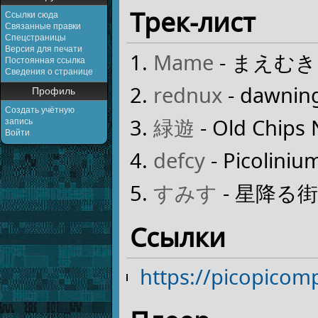
Трек-лист
Ссылки сюда
Связанные правки
Спецстраницы
Версия для печати
Mame
- まえむ
Постоянная ссылка
Сведения о странице
rednux
- dawnin
Профиль
Создать учётную
緑遊
- Old Chips
запись
Войти
defcy
- Picoliniu
すみす
- 星降る
Ссылки
https://picopico