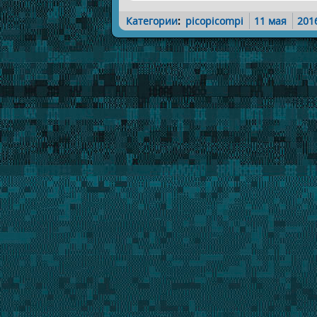
Категории
:
picopicompi
11 мая
201