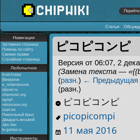
Статья
Обсужд
Перейти к:
навигация
,
поиск
Навигация
ピコピコンピ
Заглавная страница
Помощь по сайту
Свежие правки
Случайная страница
Версия от 06:07, 2 дек
Любопытное
(Замена текста — «{{b
8-bit Folder
(
разн.
)
← Предыдущая
Bleeplove
e_nintendocore
(разн.)
idpixel.ru
chipmusic.org
ピコピコンピ
vgmpf
retroscene.org
zxart.ee
picopicompi
Пиксельный Крыс
Двадцать восьмой
Зан-Зан
11 мая
2016
tv-games.ru
Инструменты