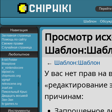
Шаблон
Обсуж
Перейти к:
навигация
,
поиск
Навигация
Просмотр исх
Заглавная страница
Помощь по сайту
Свежие правки
Шаблон:Шаб
Случайная страница
Любопытное
8-bit Folder
←
Шаблон:Шаблон
Bleeplove
e_nintendocore
У вас нет прав на
idpixel.ru
chipmusic.org
vgmpf
«редактирование 
retroscene.org
zxart.ee
Пиксельный Крыс
причинам:
Двадцать восьмой
Зан-Зан
tv-games.ru
Запрошенное де
Инструменты