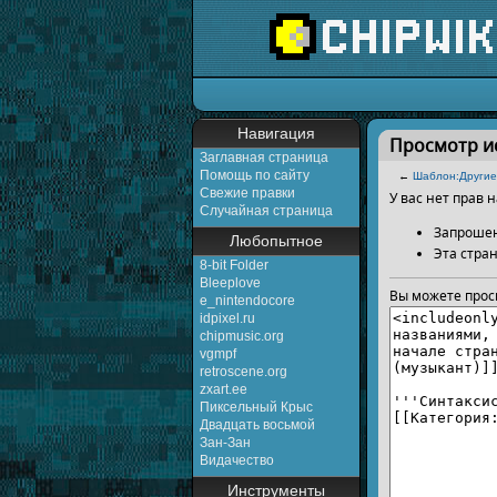
Перейти к:
навигаци
Навигация
Просмотр и
Заглавная страница
Помощь по сайту
←
Шаблон:Другие
Свежие правки
У вас нет прав
Случайная страница
Запрошен
Любопытное
Эта стра
8-bit Folder
Bleeplove
Вы можете прос
e_nintendocore
idpixel.ru
chipmusic.org
vgmpf
retroscene.org
zxart.ee
Пиксельный Крыс
Двадцать восьмой
Зан-Зан
Видачество
Инструменты