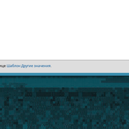
нице
Шаблон:Другие значения
.