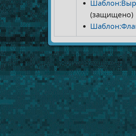
Шаблон:Выр
(защищено)
Шаблон:Фла