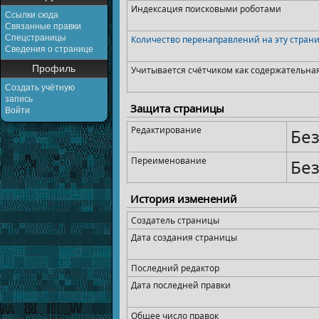
Индексация поисковыми роботами
Ссылки сюда
Связанные правки
Спецстраницы
Количество перенаправлений на эту стран
Сведения о странице
Профиль
Учитывается счётчиком как содержательна
Создать учётную
запись
Защита страницы
Войти
Редактирование
Без
Переименование
Без
История изменений
Создатель страницы
Дата создания страницы
Последний редактор
Дата последней правки
Общее число правок