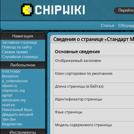
Статья
Обсужд
Перейти к:
навигация
,
поиск
Навигация
Сведения о странице «Стандарт 
Заглавная страница
Помощь по сайту
Основные сведения
Свежие правки
Случайная страница
Отображаемый заголовок
Любопытное
8-bit Folder
Ключ сортировки по умолчанию
Bleeplove
e_nintendocore
idpixel.ru
Длина страницы (в байтах)
chipmusic.org
vgmpf
Идентификатор страницы
retroscene.org
zxart.ee
Пиксельный Крыс
Язык страницы
Двадцать восьмой
Зан-Зан
Видачество
Модель содержимого страницы
Инструменты