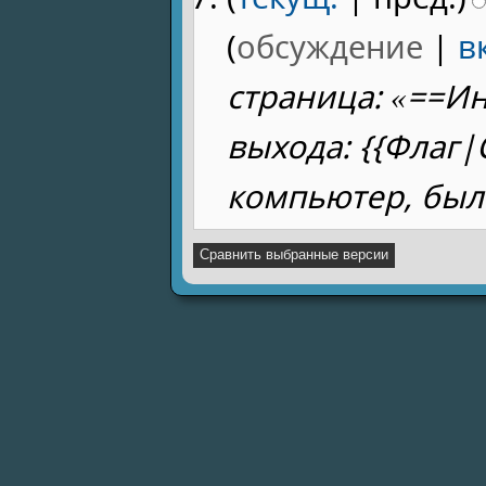
(
обсуждение
|
в
страница: «==И
выхода: {{Флаг
компьютер, был