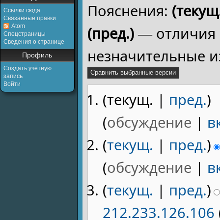
Пояснения:
(текущ.
Ссылки сюда
Связанные правки
Atom
(пред.)
— отличия 
Спецстраницы
Сведения о странице
незначительные и
Профиль
Создать учётную
запись
Войти
(текущ. |
пред.
)
(
обсуждение
|
в
(
текущ.
|
пред.
)
(
обсуждение
|
в
(
текущ.
|
пред.
)
212.233.126.106