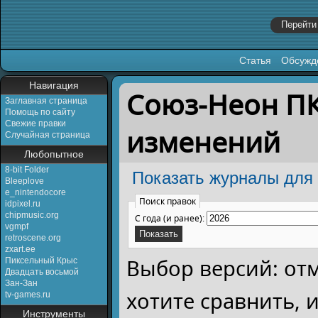
Статья
Обсужд
Перейти к:
навигация
,
поиск
Навигация
Союз-Неон ПК
Заглавная страница
Помощь по сайту
Свежие правки
изменений
Случайная страница
Любопытное
8-bit Folder
Показать журналы для 
Bleeplove
e_nintendocore
Поиск правок
idpixel.ru
chipmusic.org
С года (и ранее):
vgmpf
retroscene.org
zxart.ee
Выбор версий: от
Пиксельный Крыс
Двадцать восьмой
Зан-Зан
хотите сравнить,
tv-games.ru
Инструменты