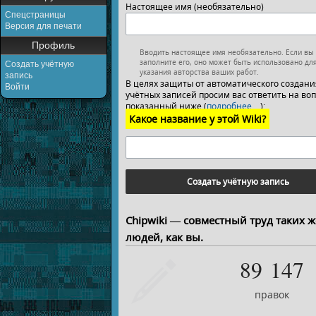
Настоящее имя (необязательно)
Спецстраницы
Версия для печати
Профиль
Вводить настоящее имя необязательно. Если вы
заполните его, оно может быть использовано дл
Создать учётную
указания авторства ваших работ.
запись
В целях защиты от автоматического создани
Войти
учётных записей просим вас ответить на воп
показанный ниже (
подробнее…
):
Какое название у этой Wiki?
Создать учётную запись
Chipwiki — совместный труд таких ж
людей, как вы.
89 147
правок