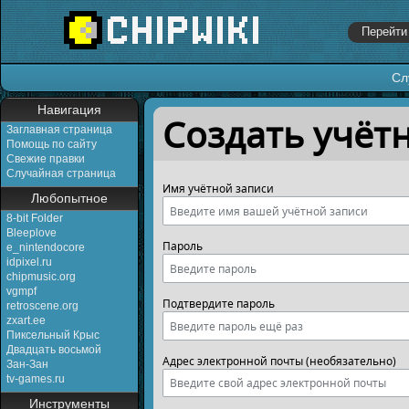
Сл
Перейти к:
навигация
,
поиск
Навигация
Создать учёт
Заглавная страница
Помощь по сайту
Свежие правки
Случайная страница
Имя учётной записи
Любопытное
8-bit Folder
Bleeplove
Пароль
e_nintendocore
idpixel.ru
chipmusic.org
vgmpf
Подтвердите пароль
retroscene.org
zxart.ee
Пиксельный Крыс
Двадцать восьмой
Адрес электронной почты (необязательно)
Зан-Зан
tv-games.ru
Инструменты