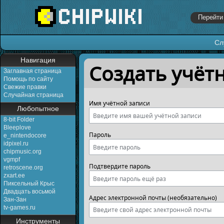
Сл
Перейти к:
навигация
,
поиск
Навигация
Создать учёт
Заглавная страница
Помощь по сайту
Свежие правки
Случайная страница
Имя учётной записи
Любопытное
8-bit Folder
Bleeplove
Пароль
e_nintendocore
idpixel.ru
chipmusic.org
vgmpf
Подтвердите пароль
retroscene.org
zxart.ee
Пиксельный Крыс
Двадцать восьмой
Адрес электронной почты (необязательно)
Зан-Зан
tv-games.ru
Инструменты