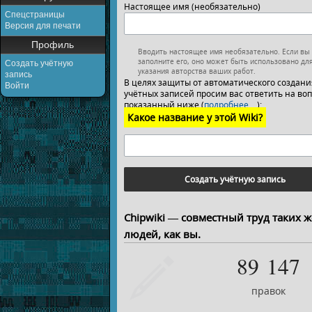
Настоящее имя (необязательно)
Спецстраницы
Версия для печати
Профиль
Вводить настоящее имя необязательно. Если вы
заполните его, оно может быть использовано дл
Создать учётную
указания авторства ваших работ.
запись
В целях защиты от автоматического создани
Войти
учётных записей просим вас ответить на воп
показанный ниже (
подробнее…
):
Какое название у этой Wiki?
Создать учётную запись
Chipwiki — совместный труд таких ж
людей, как вы.
89 147
правок