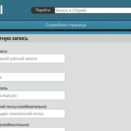
Служебная страница
я
,
поиск
тную запись
писи
роль
ной почты (необязательно)
(необязательно)