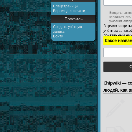
Спецстраницы
Версия для печати
Вводить насто
заполните его,
Профиль
указания автор
В целях защиты
Создать учётную
учётных записей
запись
показанный ниж
Войти
Какое назван
С
Chipwiki — с
людей, как в