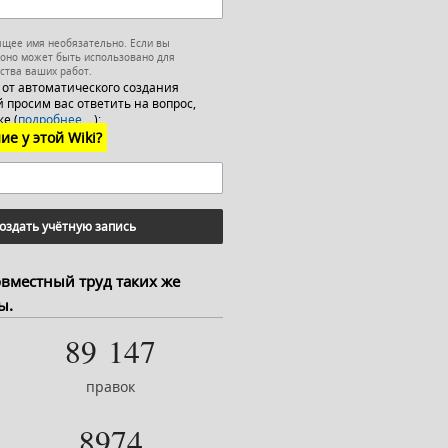
ящее имя необязательно. Если вы
 оно может быть использовано для
ства ваших работ.
 от автоматического создания
 просим вас ответить на вопрос,
е (
подробнее…
):
ие у этой Wiki?
оздать учётную запись
овместный труд таких же
ы.
89 147
правок
8974