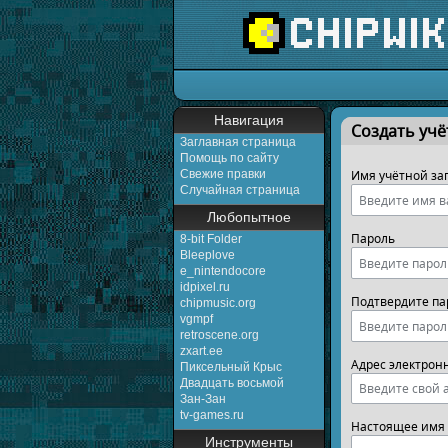
Перейти к:
навигаци
Навигация
Создать учё
Заглавная страница
Помощь по сайту
Свежие правки
Имя учётной за
Случайная страница
Любопытное
Пароль
8-bit Folder
Bleeplove
e_nintendocore
idpixel.ru
Подтвердите па
chipmusic.org
vgmpf
retroscene.org
zxart.ee
Адрес электрон
Пиксельный Крыс
Двадцать восьмой
Зан-Зан
tv-games.ru
Настоящее имя 
Инструменты