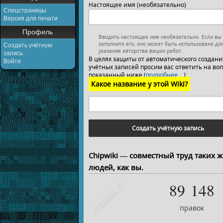
Настоящее имя (необязательно)
Спецстраницы
Версия для печати
Профиль
Вводить настоящее имя необязательно. Если вы
заполните его, оно может быть использовано дл
Создать учётную
указания авторства ваших работ.
запись
В целях защиты от автоматического создани
Войти
учётных записей просим вас ответить на воп
показанный ниже (
подробнее…
):
Какое название у этой Wiki?
Создать учётную запись
Chipwiki — совместный труд таких ж
людей, как вы.
89 148
правок