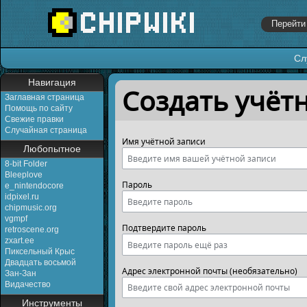
Сл
Перейти к:
навигация
,
поиск
Навигация
Создать учёт
Заглавная страница
Помощь по сайту
Свежие правки
Случайная страница
Имя учётной записи
Любопытное
8-bit Folder
Bleeplove
Пароль
e_nintendocore
idpixel.ru
chipmusic.org
vgmpf
Подтвердите пароль
retroscene.org
zxart.ee
Пиксельный Крыс
Двадцать восьмой
Адрес электронной почты (необязательно)
Зан-Зан
Видачество
Инструменты