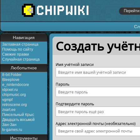
Сл
Перейти к:
навигация
,
поиск
Навигация
Создать учёт
Заглавная страница
Помощь по сайту
Свежие правки
Случайная страница
Имя учётной записи
Любопытное
8-bit Folder
Bleeplove
Пароль
e_nintendocore
idpixel.ru
chipmusic.org
vgmpf
Подтвердите пароль
retroscene.org
zxart.ee
Пиксельный Крыс
Двадцать восьмой
Адрес электронной почты (необязательно)
Зан-Зан
tv-games.ru
Инструменты