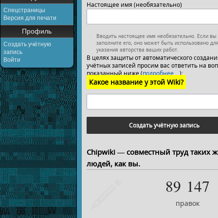
Настоящее имя (необязательно)
Спецстраницы
Версия для печати
Профиль
Вводить настоящее имя необязательно. Если вы
заполните его, оно может быть использовано дл
Создать учётную
указания авторства ваших работ.
запись
В целях защиты от автоматического создани
Войти
учётных записей просим вас ответить на воп
показанный ниже (
подробнее…
):
Какое название у этой Wiki?
Создать учётную запись
Chipwiki — совместный труд таких ж
людей, как вы.
89 147
правок