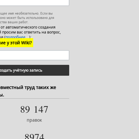
ящее имя необязательно. Если вы
 оно может быть использовано для
ства ваших работ.
 от автоматического создания
 просим вас ответить на вопрос,
е (
подробнее…
):
ие у этой Wiki?
оздать учётную запись
овместный труд таких же
ы.
89 147
правок
8974