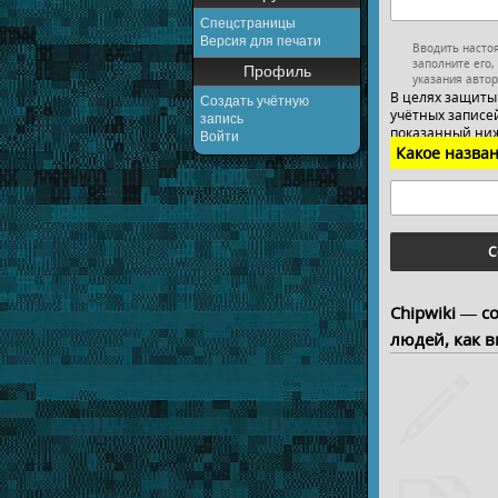
Спецстраницы
Версия для печати
Вводить насто
заполните его,
Профиль
указания автор
В целях защиты
Создать учётную
учётных записей
запись
показанный ниж
Войти
Какое назван
С
Chipwiki — с
людей, как в