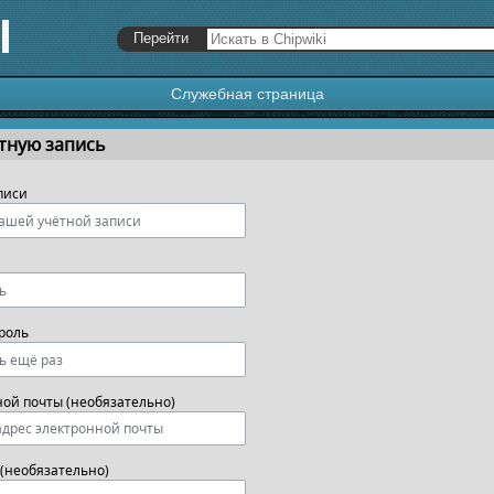
Служебная страница
я
,
поиск
тную запись
писи
роль
ной почты (необязательно)
(необязательно)