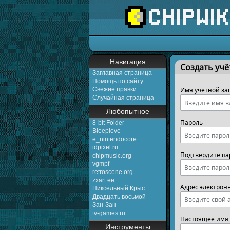
Перейти к:
навигаци
Навигация
Создать учё
Заглавная страница
Помощь по сайту
Свежие правки
Имя учётной за
Случайная страница
Любопытное
Пароль
8-bit Folder
Bleeplove
e_nintendocore
idpixel.ru
Подтвердите па
chipmusic.org
vgmpf
retroscene.org
zxart.ee
Адрес электрон
Пиксельный Крыс
Двадцать восьмой
Зан-Зан
tv-games.ru
Настоящее имя 
Инструменты