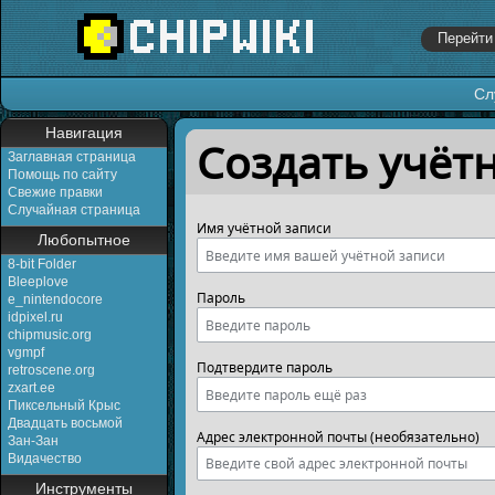
Сл
Перейти к:
навигация
,
поиск
Навигация
Создать учёт
Заглавная страница
Помощь по сайту
Свежие правки
Случайная страница
Имя учётной записи
Любопытное
8-bit Folder
Bleeplove
Пароль
e_nintendocore
idpixel.ru
chipmusic.org
vgmpf
Подтвердите пароль
retroscene.org
zxart.ee
Пиксельный Крыс
Двадцать восьмой
Адрес электронной почты (необязательно)
Зан-Зан
Видачество
Инструменты