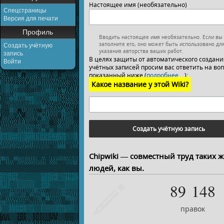
Настоящее имя (необязательно)
Спецстраницы
Версия для печати
Профиль
Вводить настоящее имя необязательно. Если вы
заполните его, оно может быть использовано дл
Создать учётную
указания авторства ваших работ.
запись
В целях защиты от автоматического создани
Войти
учётных записей просим вас ответить на воп
показанный ниже (
подробнее…
):
Какое название у этой Wiki?
Создать учётную запись
Chipwiki — совместный труд таких ж
людей, как вы.
89 148
правок