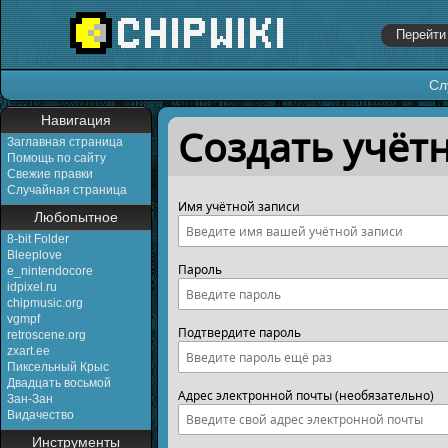
Сл
Перейти к:
навигация
,
поиск
Навигация
Создать учёт
Заглавная страница
Помощь по сайту
Свежие правки
Случайная страница
Имя учётной записи
Любопытное
8-bit Folder
Bleeplove
Пароль
e_nintendocore
idpixel.ru
chipmusic.org
vgmpf
Подтвердите пароль
retroscene.org
zxart.ee
Пиксельный Крыс
Двадцать восьмой
Адрес электронной почты (необязательно)
Зан-Зан
Видачество
Инструменты