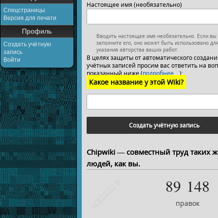
Настоящее имя (необязательно)
Спецстраницы
Версия для печати
Профиль
Вводить настоящее имя необязательно. Если вы
заполните его, оно может быть использовано дл
Создать учётную
указания авторства ваших работ.
запись
В целях защиты от автоматического создани
Войти
учётных записей просим вас ответить на воп
показанный ниже (
подробнее…
):
Какое название у этой Wiki?
Создать учётную запись
Chipwiki — совместный труд таких ж
людей, как вы.
89 148
правок