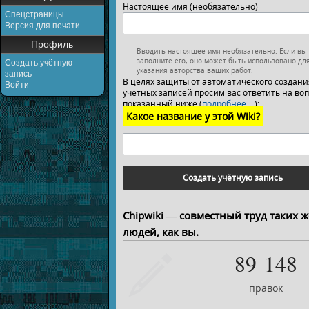
Настоящее имя (необязательно)
Спецстраницы
Версия для печати
Профиль
Вводить настоящее имя необязательно. Если вы
заполните его, оно может быть использовано дл
Создать учётную
указания авторства ваших работ.
запись
В целях защиты от автоматического создани
Войти
учётных записей просим вас ответить на воп
показанный ниже (
подробнее…
):
Какое название у этой Wiki?
Создать учётную запись
Chipwiki — совместный труд таких ж
людей, как вы.
89 148
правок