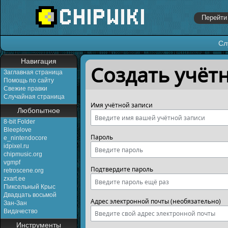
Сл
Перейти к:
навигация
,
поиск
Навигация
Создать учёт
Заглавная страница
Помощь по сайту
Свежие правки
Случайная страница
Имя учётной записи
Любопытное
8-bit Folder
Bleeplove
Пароль
e_nintendocore
idpixel.ru
chipmusic.org
vgmpf
Подтвердите пароль
retroscene.org
zxart.ee
Пиксельный Крыс
Двадцать восьмой
Адрес электронной почты (необязательно)
Зан-Зан
Видачество
Инструменты