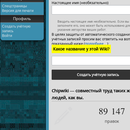
Настоящее имя (необязательно)
Спецстраницы
Версия для печати
Профиль
Вводить настоящее имя необязательно. Если вы
заполните его, оно может быть использовано дл
Создать учётную
указания авторства ваших работ.
запись
В целях защиты от автоматического создани
Войти
учётных записей просим вас ответить на воп
показанный ниже (
подробнее…
):
Какое название у этой Wiki?
Создать учётную запись
Chipwiki — совместный труд таких ж
людей, как вы.
89 147
правок