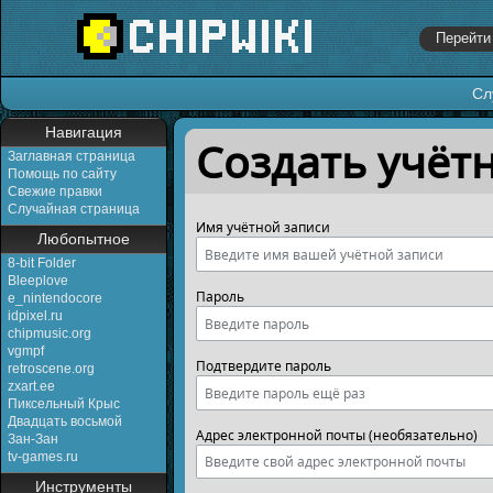
Сл
Перейти к:
навигация
,
поиск
Навигация
Создать учёт
Заглавная страница
Помощь по сайту
Свежие правки
Случайная страница
Имя учётной записи
Любопытное
8-bit Folder
Bleeplove
Пароль
e_nintendocore
idpixel.ru
chipmusic.org
vgmpf
Подтвердите пароль
retroscene.org
zxart.ee
Пиксельный Крыс
Двадцать восьмой
Адрес электронной почты (необязательно)
Зан-Зан
tv-games.ru
Инструменты