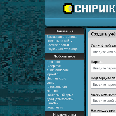
Перейти к:
навигаци
Навигация
Создать учё
Заглавная страница
Помощь по сайту
Свежие правки
Имя учётной за
Случайная страница
Любопытное
Пароль
8-bit Folder
Bleeplove
e_nintendocore
idpixel.ru
Подтвердите па
chipmusic.org
vgmpf
retroscene.org
zxart.ee
Адрес электрон
Пиксельный Крыс
Двадцать восьмой
Зан-Зан
tv-games.ru
Настоящее имя 
Инструменты