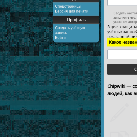
Спецстраницы
Версия для печати
Вводить насто
заполните его,
Профиль
указания автор
В целях защиты
Создать учётную
учётных записей
запись
показанный ниж
Войти
Какое назван
С
Chipwiki — с
людей, как в