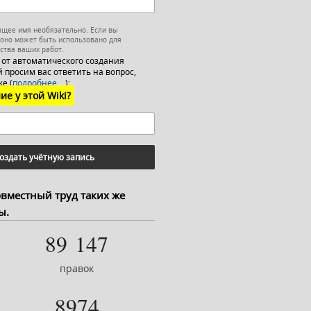
ящее имя необязательно. Если вы
 оно может быть использовано для
ства ваших работ.
 от автоматического создания
 просим вас ответить на вопрос,
е (
подробнее…
):
ие у этой Wiki?
оздать учётную запись
овместный труд таких же
ы.
89 147
правок
8974