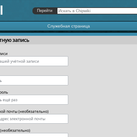
Служебная страница
я
,
поиск
тную запись
писи
роль
ной почты (необязательно)
(необязательно)