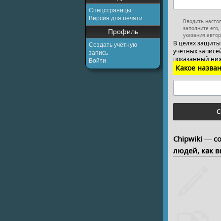
Спецстраницы
Версия для печати
Вводить насто
заполните его,
Профиль
указания автор
В целях защиты
Создать учётную
учётных записей
запись
показанный ниж
Войти
Какое назван
С
Chipwiki — с
людей, как в