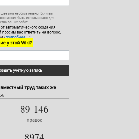
ящее имя необязательно. Если вы
 оно может быть использовано для
ства ваших работ.
 от автоматического создания
 просим вас ответить на вопрос,
е (
подробнее…
):
ие у этой Wiki?
оздать учётную запись
овместный труд таких же
ы.
89 146
правок
8974