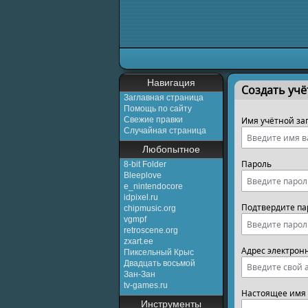
Перейти к:
навигаци
Навигация
Создать учё
Заглавная страница
Помощь по сайту
Свежие правки
Имя учётной за
Случайная страница
Любопытное
Пароль
8-bit Folder
Bleeplove
e_nintendocore
idpixel.ru
Подтвердите па
chipmusic.org
vgmpf
retroscene.org
zxart.ee
Адрес электрон
Пиксельный Крыс
Двадцать восьмой
Зан-Зан
tv-games.ru
Настоящее имя 
Инструменты