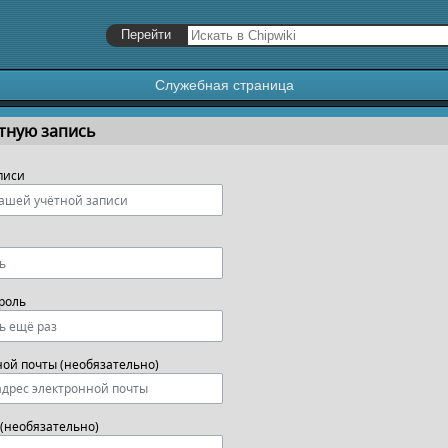
Служебная страница
я
,
поиск
тную запись
писи
роль
ной почты (необязательно)
(необязательно)