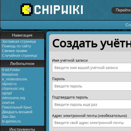
Сл
Перейти к:
навигация
,
поиск
Навигация
Создать учёт
Заглавная страница
Помощь по сайту
Свежие правки
Случайная страница
Имя учётной записи
Любопытное
8-bit Folder
Bleeplove
Пароль
e_nintendocore
idpixel.ru
chipmusic.org
vgmpf
Подтвердите пароль
retroscene.org
zxart.ee
Пиксельный Крыс
Двадцать восьмой
Адрес электронной почты (необязательно)
Зан-Зан
tv-games.ru
Инструменты