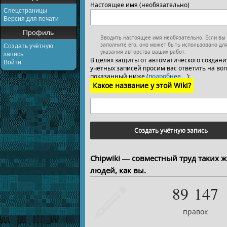
Настоящее имя (необязательно)
Спецстраницы
Версия для печати
Профиль
Вводить настоящее имя необязательно. Если вы
заполните его, оно может быть использовано дл
Создать учётную
указания авторства ваших работ.
запись
В целях защиты от автоматического создани
Войти
учётных записей просим вас ответить на воп
показанный ниже (
подробнее…
):
Какое название у этой Wiki?
Создать учётную запись
Chipwiki — совместный труд таких ж
людей, как вы.
89 147
правок