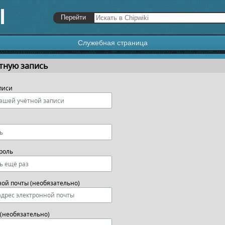
Служебная страница
я
,
поиск
тную запись
писи
роль
ной почты (необязательно)
(необязательно)