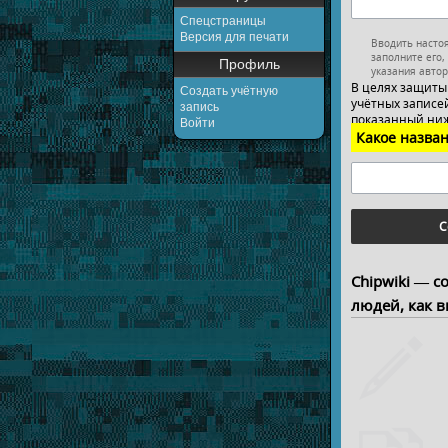
Спецстраницы
Версия для печати
Вводить насто
заполните его,
Профиль
указания автор
В целях защиты
Создать учётную
учётных записей
запись
показанный ниж
Войти
Какое назван
С
Chipwiki — с
людей, как в