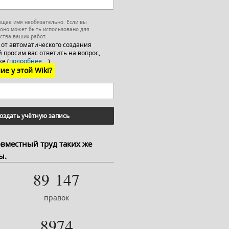
ящее имя необязательно. Если вы
 оно может быть использовано для
ства ваших работ.
 от автоматического создания
 просим вас ответить на вопрос,
е (
подробнее…
):
ие у этой Wiki?
оздать учётную запись
овместный труд таких же
ы.
89 147
правок
8974