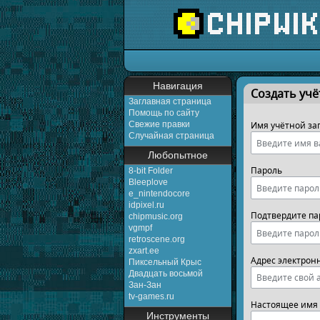
Перейти к:
навигаци
Навигация
Создать учё
Заглавная страница
Помощь по сайту
Свежие правки
Имя учётной за
Случайная страница
Любопытное
Пароль
8-bit Folder
Bleeplove
e_nintendocore
idpixel.ru
Подтвердите па
chipmusic.org
vgmpf
retroscene.org
zxart.ee
Адрес электрон
Пиксельный Крыс
Двадцать восьмой
Зан-Зан
tv-games.ru
Настоящее имя 
Инструменты