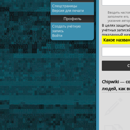
Спецстраницы
Версия для печати
Вводить насто
заполните его,
Профиль
указания автор
В целях защиты
Создать учётную
учётных записей
запись
показанный ниж
Войти
Какое назван
С
Chipwiki — с
людей, как в