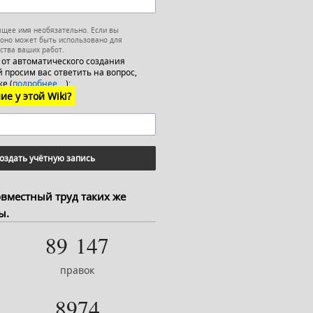
ящее имя необязательно. Если вы
 оно может быть использовано для
ства ваших работ.
 от автоматического создания
 просим вас ответить на вопрос,
е (
подробнее…
):
ие у этой Wiki?
оздать учётную запись
овместный труд таких же
ы.
89 147
правок
8974