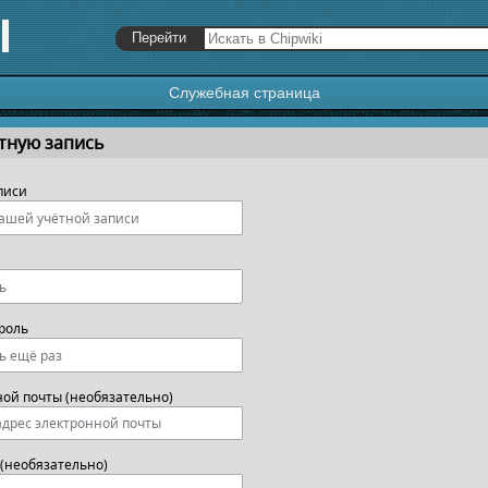
Служебная страница
я
,
поиск
тную запись
писи
роль
ной почты (необязательно)
(необязательно)