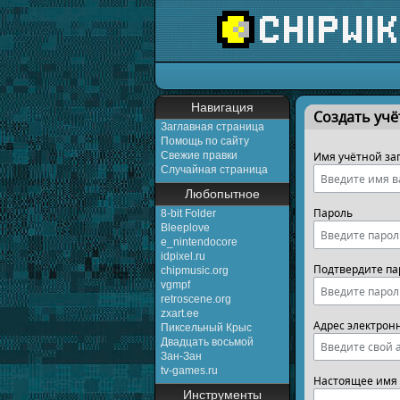
Перейти к:
навигаци
Навигация
Создать учё
Заглавная страница
Помощь по сайту
Свежие правки
Имя учётной за
Случайная страница
Любопытное
Пароль
8-bit Folder
Bleeplove
e_nintendocore
idpixel.ru
Подтвердите па
chipmusic.org
vgmpf
retroscene.org
zxart.ee
Адрес электрон
Пиксельный Крыс
Двадцать восьмой
Зан-Зан
tv-games.ru
Настоящее имя 
Инструменты