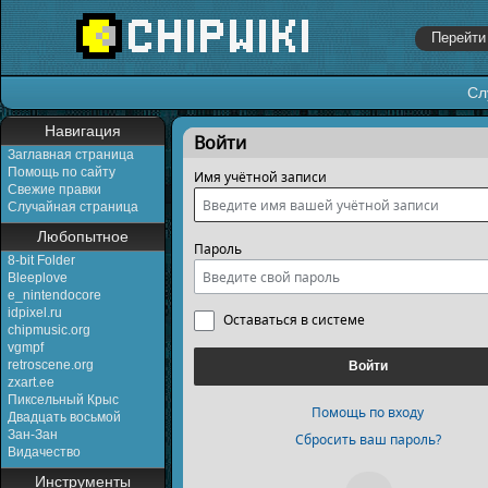
Сл
Перейти к:
навигация
,
поиск
Навигация
Войти
Заглавная страница
Помощь по сайту
Имя учётной записи
Свежие правки
Случайная страница
Любопытное
Пароль
8-bit Folder
Bleeplove
e_nintendocore
idpixel.ru
Оставаться в системе
chipmusic.org
vgmpf
retroscene.org
Войти
zxart.ee
Пиксельный Крыс
Помощь по входу
Двадцать восьмой
Зан-Зан
Сбросить ваш пароль?
Видачество
Инструменты