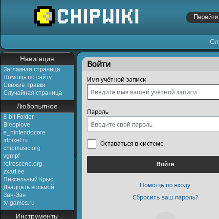
Сл
Перейти к:
навигация
,
поиск
Навигация
Войти
Заглавная страница
Помощь по сайту
Имя учётной записи
Свежие правки
Случайная страница
Любопытное
Пароль
8-bit Folder
Bleeplove
e_nintendocore
idpixel.ru
Оставаться в системе
chipmusic.org
vgmpf
retroscene.org
Войти
zxart.ee
Пиксельный Крыс
Помощь по входу
Двадцать восьмой
Зан-Зан
Сбросить ваш пароль?
tv-games.ru
Инструменты