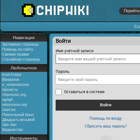
Сл
Перейти к:
навигация
,
поиск
Навигация
Войти
Заглавная страница
Помощь по сайту
Имя учётной записи
Свежие правки
Случайная страница
Любопытное
Пароль
8-bit Folder
Bleeplove
e_nintendocore
idpixel.ru
Оставаться в системе
chipmusic.org
vgmpf
retroscene.org
Войти
zxart.ee
Пиксельный Крыс
Помощь по входу
Двадцать восьмой
Зан-Зан
Сбросить ваш пароль?
Видачество
Инструменты