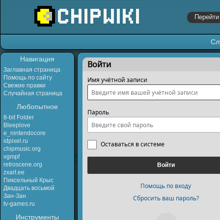
Сл
Перейти к:
навигация
,
поиск
Навигация
Войти
Заглавная страница
Помощь по сайту
Имя учётной записи
Свежие правки
Случайная страница
Любопытное
Пароль
8-bit Folder
Bleeplove
e_nintendocore
idpixel.ru
Оставаться в системе
chipmusic.org
vgmpf
retroscene.org
Войти
zxart.ee
Пиксельный Крыс
Помощь по входу
Двадцать восьмой
Зан-Зан
Сбросить ваш пароль?
tv-games.ru
Инструменты