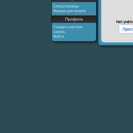
Спецстраницы
Версия для печати
Профиль
Нет учёт
Создать учётную
Присо
запись
Войти