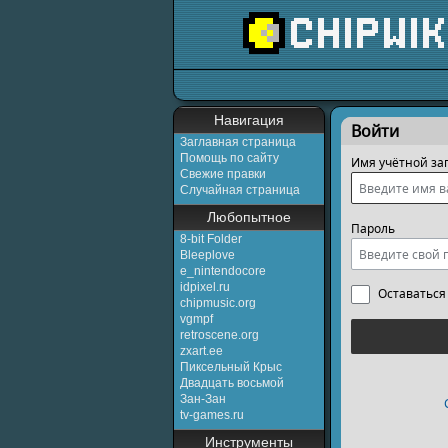
Перейти к:
навигаци
Навигация
Войти
Заглавная страница
Помощь по сайту
Имя учётной за
Свежие правки
Случайная страница
Любопытное
Пароль
8-bit Folder
Bleeplove
e_nintendocore
idpixel.ru
Оставаться
chipmusic.org
vgmpf
retroscene.org
zxart.ee
Пиксельный Крыс
Двадцать восьмой
Зан-Зан
tv-games.ru
Инструменты